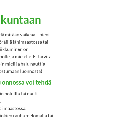
iikuntaan
hdä mitään vaikeaa – pieni
öräillä lähimaastossa tai
liikkuminen on
lle ja mielelle. Ei tarvita
in mieli ja halu nauttia
nostumaan luonnosta!
luonnossa voi tehdä
n poluilla tai nauti
.
tai maastossa.
 jokien rauha melomalla tai