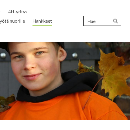
t
4H-yritys
Hak
yötä nuorille
Hankkeet
Hae