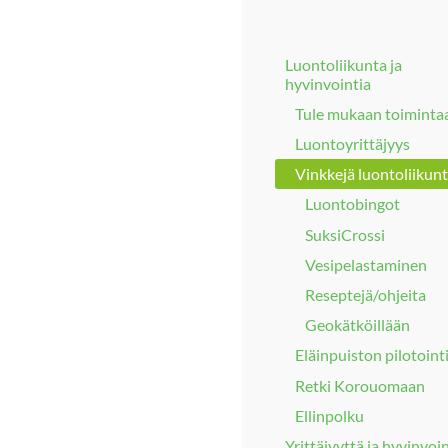
Luontoliikunta ja
hyvinvointia
Tule mukaan toiminta
Luontoyrittäjyys
Vinkkejä luontoliikun
Luontobingot
SuksiCrossi
Vesipelastaminen
Reseptejä/ohjeita
Geokätköillään
Eläinpuiston pilotoint
Retki Korouomaan
Ellinpolku
Yrittäjyyttä ja hyvinvoi