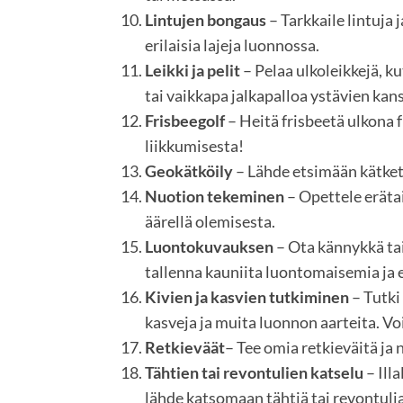
Lintujen bongaus
– Tarkkaile lintuja
erilaisia lajeja luonnossa.
Leikki ja pelit
– Pelaa ulkoleikkejä, ku
tai vaikkapa jalkapalloa ystävien kan
Frisbeegolf
– Heitä frisbeetä ulkona f
liikkumisesta!
Geokätköily
– Lähde etsimään kätkett
Nuotion tekeminen
– Opettele erätai
äärellä olemisesta.
Luontokuvauksen
– Ota kännykkä ta
tallenna kauniita luontomaisemia ja 
Kivien ja kasvien tutkiminen
– Tutki
kasveja ja muita luonnon aarteita. Voi
Retkieväät
– Tee omia retkieväitä ja 
Tähtien tai revontulien katselu
– Illa
lähde katsomaan tähtiä tai revontulia