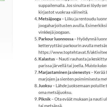
suppailemalla. Jos sinulta ei löydy om
kirjastot vuokraa välineitä.
Metsäjooga
– Liiku ja rentoudu luon
joogaharjoitusten avulla. Esimerkiks
vinkkejä joogaan.
Parkour luonnossa
– Hyödynnä luonno
ketteryyttäsi parkourin avulla metsäs
https://www.toptehtavat.fi/aktivite
Kalastus
– Nauti rauhasta ja keskitt
parissa järvellä tai joella.
Muista kalas
Marjastaminen ja sienestys
– Kerää 
marjojen ja sienten poimimisesta me
Juoksu
– Lähde juoksemaan poluille ta
oma metsäjuoksu.
Piknik
– Ota eväät mukaan ja nauti u
tai metsässä.