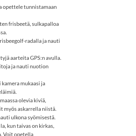
 ja opettele tunnistamaan
ten frisbeetä, sulkapalloa
ssa.
risbeegolf-radalla ja nauti
yjä aarteita GPS:n avulla.
toja ja nauti nuotion
i kamera mukaasi ja
eläimiä.
 maassa olevia kiviä,
t myös askarrella niistä.
nauti ulkona syömisestä.
lla, kun taivas on kirkas,
. Voit opetella