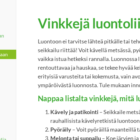
Vinkkejä luontol
an
Luontoon ei tarvitse lähteä pitkälle tai te
seikkailu riittää! Voit kävellä metsässä, py
taan
vaikka istua hetkeksi rannalla. Luonnossa 
rentouttavaa ja hauskaa, se tekee hyvää keho
erityisiä varusteita tai kokemusta, vain avo
ympäröivästä luonnosta. Tule mukaan in
Nappaa listalta vinkkejä, mitä 
i
Kävely ja patikointi
– Seikkaile metsä
rauhallisista kävelyretkistä luontoon
Pyöräily
– Voit pyöräillä maanteillä 
Melonta tai suppailu
– Koe järvien ja
ntia