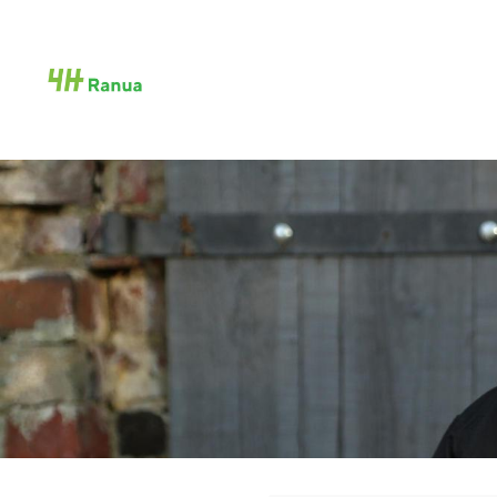
Siirry
sivun
Ranuan 4H-yhdistys ry
sisältöön