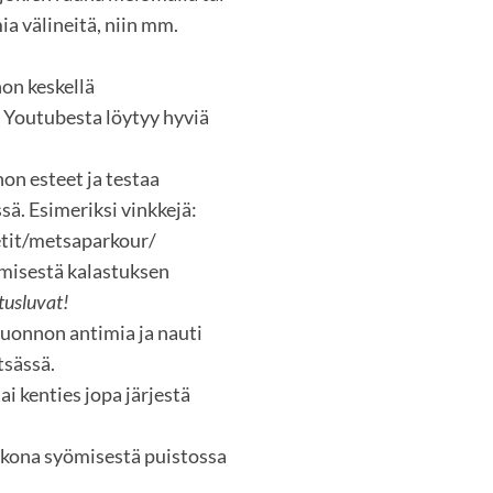
ia välineitä, niin mm.
non keskellä
i Youtubesta löytyy hyviä
n esteet ja testaa
sä. Esimeriksi vinkkejä:
etit/metsaparkour/
ymisestä kalastuksen
tusluvat!
luonnon antimia ja nauti
tsässä.
i kenties jopa järjestä
lkona syömisestä puistossa