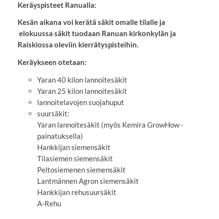
Keräyspisteet Ranualla:
Kesän aikana voi kerätä säkit omalle tilalle ja
elokuussa säkit tuodaan Ranuan kirkonkylän ja
Raiskiossa oleviin kierrätyspisteihin.
Keräykseen otetaan:
Yaran 40 kilon lannoitesäkit
Yaran 25 kilon lannoitesäkit
lannoitelavojen suojahuput
suursäkit:
Yaran lannoitesäkit (myös Kemira GrowHow -
painatuksella)
Hankkijan siemensäkit
Tilasiemen siemensäkit
Peltosiemenen siemensäkit
Lantmännen Agron siemensäkit
Hankkijan rehusuursäkit
A-Rehu