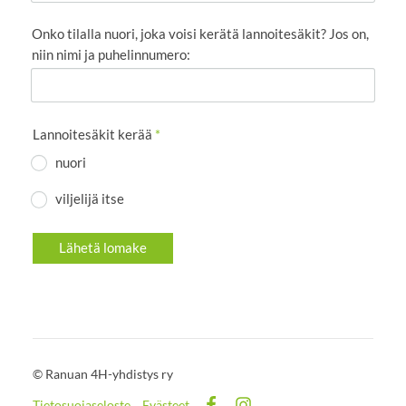
Onko tilalla nuori, joka voisi kerätä lannoitesäkit? Jos on,
niin nimi ja puhelinnumero:
Lannoitesäkit kerää
*
nuori
viljelijä itse
Lähetä lomake
©
Ranuan 4H-yhdistys ry
Tietosuojaseloste
Evästeet