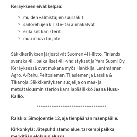
Keräykseen eivät kelpaa:
muiden valmistajien suursäkit
säilörehujen kiriste- tai aumakalvot
erilaiset kanisterit
muu muovi tai jäte
Säkkikeräyksen järjestävät Suomen 4H-liitto, Finlands
svenska 4H, paikalliset 4H-yhdistykset ja Yara Suomi Oy.
Keräyksessä ovat mukana myös Hankkija, Lantmännen
Agro, A-Rehu, Peltosiemen, Tilasiemen ja Lassila &
Tikanoja. Säkkikeräyksen suojelija on maa- ja
metsätalousministeriön kansliapäällikkö
Jaana Husu-
Kallio
.
**************************************
Raiskio: Simojoentie 12, aja tienpäähän mäenpäälle.
Kirkonkylä: Jätepuhdistamo alue, tarkempi paikka
merkitään elokuun alussa..