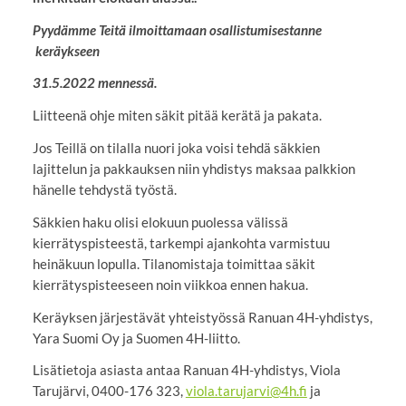
Pyydämme Teitä ilmoittamaan osallistumisestanne
keräykseen
31.5.2022 mennessä.
Liitteenä ohje miten säkit pitää kerätä ja pakata.
Jos Teillä on tilalla nuori joka voisi tehdä säkkien
lajittelun ja pakkauksen niin yhdistys maksaa palkkion
hänelle tehdystä työstä.
Säkkien haku olisi elokuun puolessa välissä
kierrätyspisteestä, tarkempi ajankohta varmistuu
heinäkuun lopulla. Tilanomistaja toimittaa säkit
kierrätyspisteeseen noin viikkoa ennen hakua.
Keräyksen järjestävät yhteistyössä Ranuan 4H-yhdistys,
Yara Suomi Oy ja Suomen 4H-liitto.
Lisätietoja asiasta antaa Ranuan 4H-yhdistys, Viola
Tarujärvi, 0400-176 323,
viola.tarujarvi@4h.fi
ja