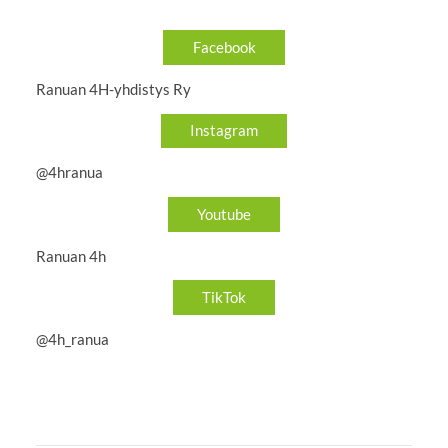
Facebook
Ranuan 4H-yhdistys Ry
Instagram
@4hranua
Youtube
Ranuan 4h
TikTok
@4h_ranua