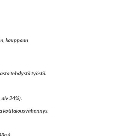
in, kauppaan
asta tehdystä työstä.
 alv 24%).
a kotitalousvähennys.
rvi