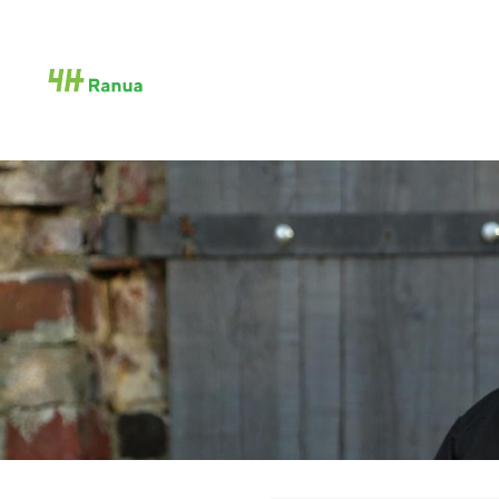
Siirry
sivun
Ranuan 4H-yhdistys ry
sisältöön