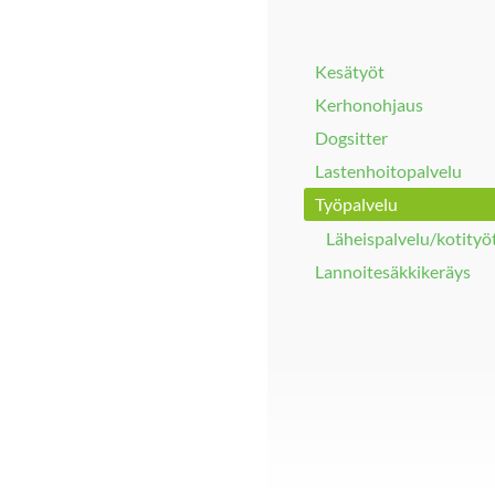
Kesätyöt
Kerhonohjaus
Dogsitter
Lastenhoitopalvelu
Työpalvelu
Läheispalvelu/kotityö
Lannoitesäkkikeräys