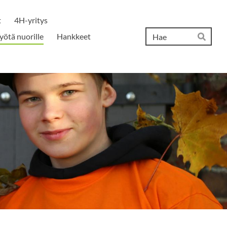
t
4H-yritys
Hak
yötä nuorille
Hankkeet
Hae