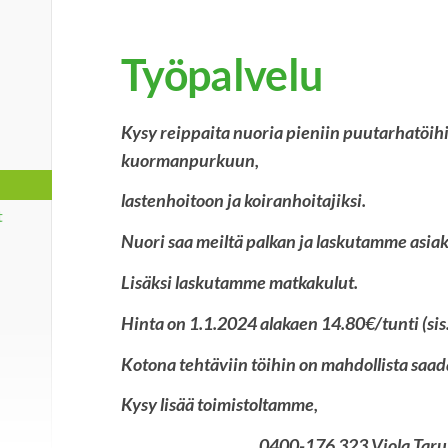
Työpalvelu
Kysy reippaita nuoria pieniin puutarhatöih
kuormanpurkuun,
lastenhoitoon ja koiranhoitajiksi.
t
Nuori saa meiltä palkan ja laskutamme asiak
Lisäksi laskutamme matkakulut.
Hinta on 1.1.2024 alakaen 14.80€/tunti (sis.
Kotona tehtäviin töihin on mahdollista saad
Kysy lisää toimistoltamme,
0400-176 323 Viola Tarujä