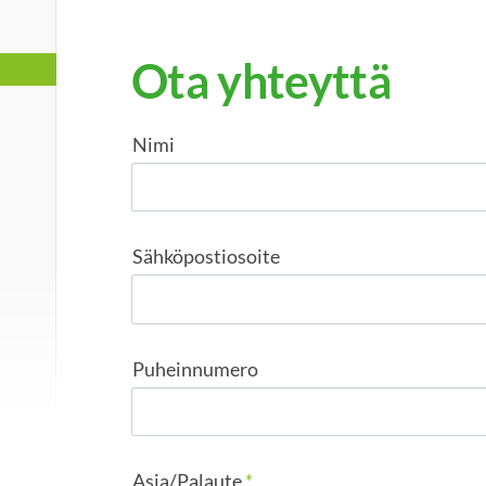
Ota yhteyttä
Nimi
Sähköpostiosoite
Puheinnumero
Asia/Palaute
*