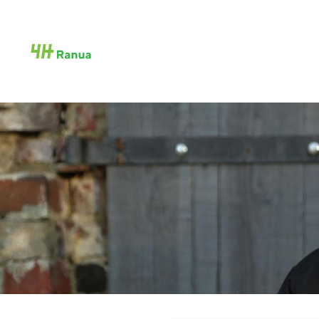
Siirry
sivun
Ranuan 4H-yhdistys ry
sisältöön