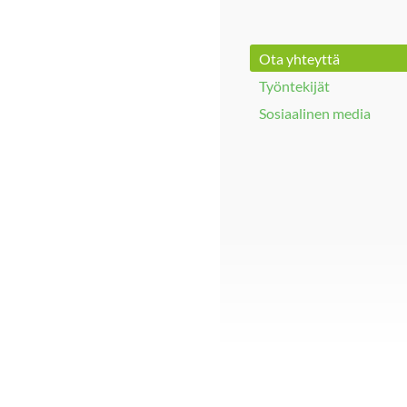
Ota yhteyttä
Työntekijät
Sosiaalinen media