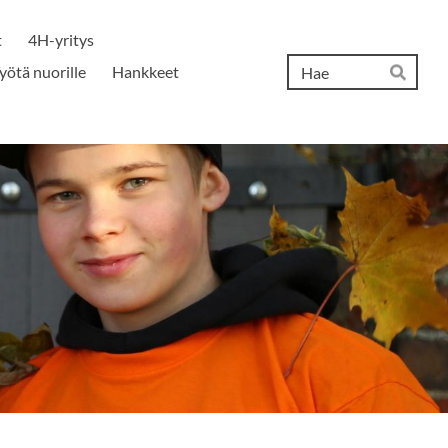
t
4H-yritys
Hak
yötä nuorille
Hankkeet
Hae