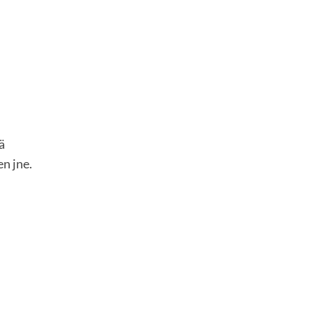
oimistolla.
ä
n jne.