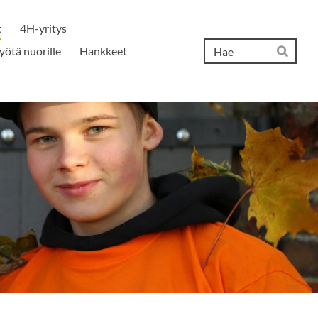
t
4H-yritys
Hak
yötä nuorille
Hankkeet
Hae