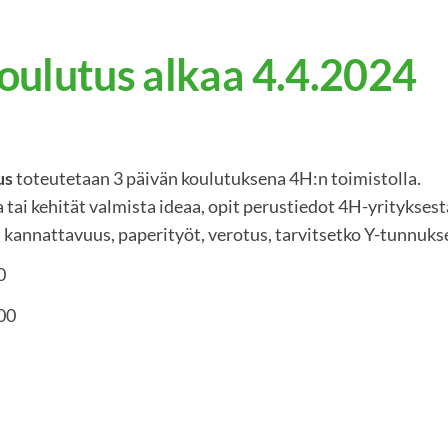
oulutus alkaa 4.4.2024
us
toteutetaan 3 päivän koulutuksena 4H:n t
 tai kehität valmista ideaa, opit perustiedot 4H-yrityksest
 kannattavuus, paperityöt, verotus, tarvitsetko Y-tunnukse
0
:00