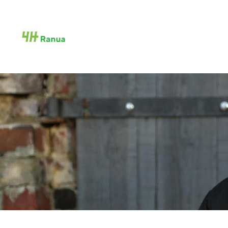
Siirry
sivun
Ranuan 4H-yhdistys ry
sisältöön